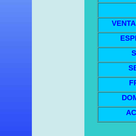
VENTA
ESP
S
F
DOM
AC