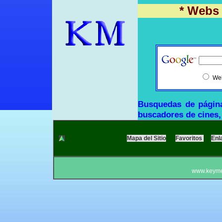
* Webs
We
Busquedas de págin
buscadores de cines, 
Mapa del Sitio
Favoritos
Enl
www.keyme