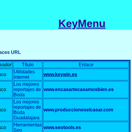
KeyMenu
aces URL
eador
Título
Enlace
Utilidades
sco
www.keywin.es
Internet
Los mejores
sco
reportajes de
www.encasartecasamosbien.es
Boda
Los mejores
reportajes de
sco
www.produccioneselcasar.com
Boda
Guadalajara
Herramientas
sco
www.seotools.es
Seo