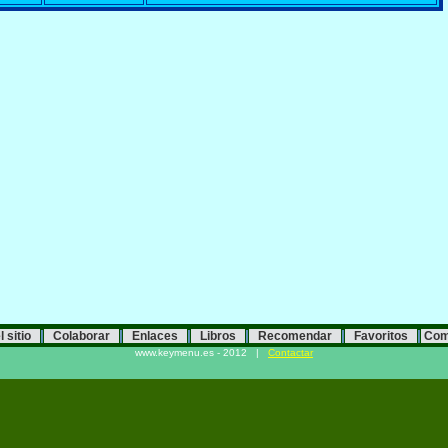
|
|
|
|
|
|
 sitio
Colaborar
Enlaces
Libros
Recomendar
Favoritos
Com
www.keymenu.es - 2012 |
Contactar