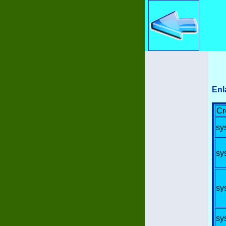
Enl
Cr
sy
sy
sy
sy