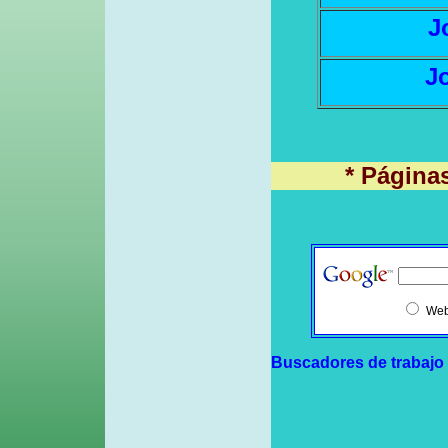
J
J
* Págin
We
Buscadores de trabajo 