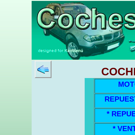
COCH
MOT
REPUES
* REPU
* VEN